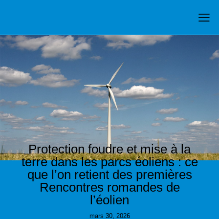
ÉNERGIE ÉOLIENNE
MISE À LA TERRE
PROTECTION FOUDRE
Protection foudre et mise à la
terre dans les parcs éoliens : ce
que l’on retient des premières
Rencontres romandes de
l’éolien
mars 30, 2026