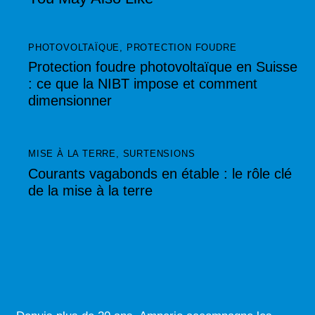
t
e
r
PHOTOVOLTAÏQUE
,
PROTECTION FOUDRE
n
Protection foudre photovoltaïque en Suisse
a
: ce que la NIBT impose et comment
t
dimensionner
i
v
e
MISE À LA TERRE
,
SURTENSIONS
:
Courants vagabonds en étable : le rôle clé
de la mise à la terre