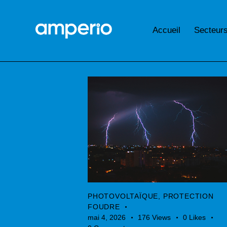
Accueil
Secteur
PHOTOVOLTAÏQUE
,
PROTECTION
FOUDRE
mai 4, 2026
176
Views
0
Likes