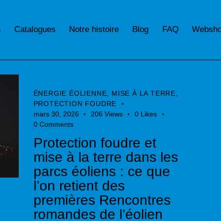
s
Catalogues
Notre histoire
Blog
FAQ
Websh
ÉNERGIE ÉOLIENNE
,
MISE À LA TERRE
,
PROTECTION FOUDRE
mars 30, 2026
206
Views
0
Likes
0
Comments
Protection foudre et
mise à la terre dans les
parcs éoliens : ce que
l’on retient des
premières Rencontres
romandes de l’éolien