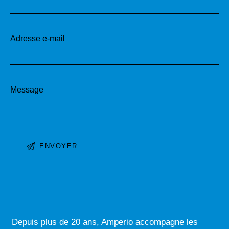
Adresse e-mail
Message
A
l
t
e
r
Depuis plus de 20 ans, Amperio accompagne les