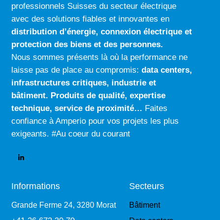
n
professionnels Suisses du secteur électrique
a
avec des solutions fiables et innovantes en
t
distribution d’énergie, connexion électrique
et
i
protection des biens et des personnes.
v
Nous sommes présents là où la performance ne
e
laisse pas de place au compromis:
data centers
,
:
infrastructures critiques
,
industrie
et
bâtiment
.
Produits de qualité
,
expertise
technique
,
service de proximité…
Faites
confiance à Amperio pour vos projets les plus
exigeants. #Au coeur du courant
Informations
Secteurs
Grande Ferme 24, 3280 Morat
Bâtiment