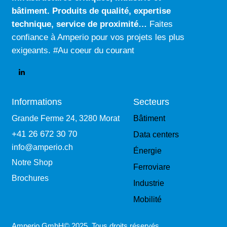
bâtiment
.
Produits de qualité
,
expertise
technique
,
service de proximité…
Faites
confiance à Amperio pour vos projets les plus
exigeants. #Au coeur du courant
Informations
Secteurs
Grande Ferme 24, 3280 Morat
Bâtiment
+41 26 672 30 70
Data centers
info@amperio.ch
Énergie
Notre Shop
Ferroviare
Brochures
Industrie
Mobilité
Amperio GmbH© 2025. Tous droits réservés