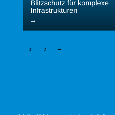
Blitzschutz für komplexe
Infrastrukturen
1
>
2