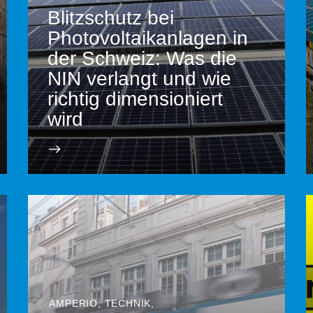
Blitzschutz bei
Photovoltaikanlagen in
der Schweiz: Was die
NIN verlangt und wie
richtig dimensioniert
wird
AMPERIO
,
TECHNIK
,