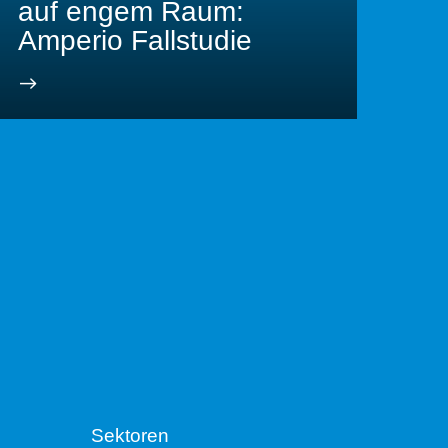
auf engem Raum:
Amperio Fallstudie
Sektoren