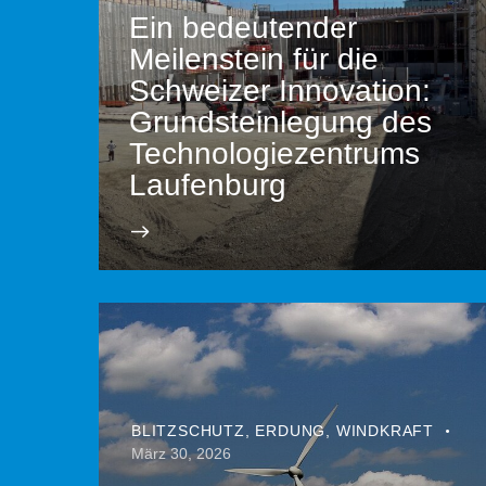
Ein bedeutender
Meilenstein für die
Schweizer Innovation:
Grundsteinlegung des
Technologiezentrums
Laufenburg
BLITZSCHUTZ
,
ERDUNG
,
WINDKRAFT
März 30, 2026