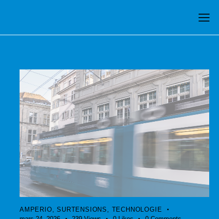
AMPERIO
,
SURTENSIONS
,
TECHNOLOGIE
mars 24, 2026
239
Views
0
Likes
0
Comments