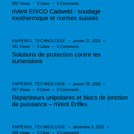
302
Views
0
Likes
0
Comments
nVent ERICO Cadweld : soudage
exothermique et normes suisses
AMPERIO
,
TECHNOLOGIE
janvier 27, 2026
381
Views
0
Likes
0
Comments
Solutions de protection contre les
surtensions
AMPERIO
,
TECHNOLOGIE
janvier 20, 2026
417
Views
0
Likes
0
Comments
Répartiteurs unipolaires et blocs de jonction
de puissance – nVent Eriflex
AMPERIO
,
TECHNOLOGIE
décembre 3, 2025
469
Views
0
Likes
0
Comments