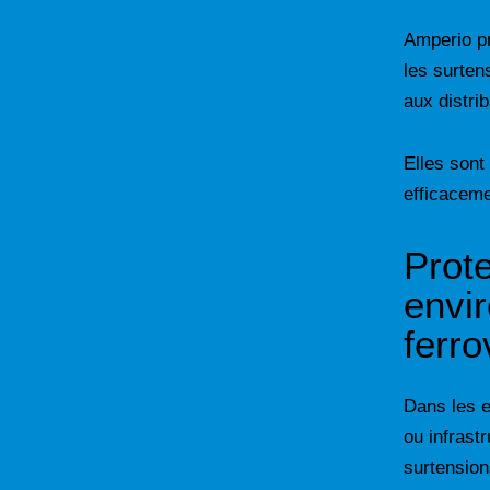
Amperio pr
les surten
aux distri
Elles sont
efficacem
Prot
envir
ferro
Dans les e
ou infrast
surtension