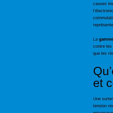
causes le
l’électron
commutatio
représente
La
gamme
contre les
que les ré
Qu’
et 
Une surten
tension no
microsecon