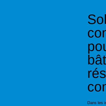
Sol
con
pou
bât
ré
co
Dans les i