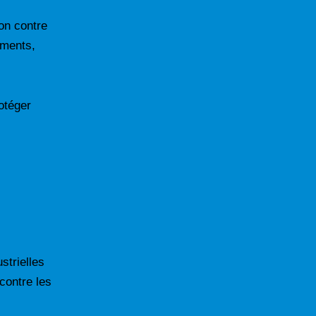
on contre
iments,
otéger
strielles
 contre les