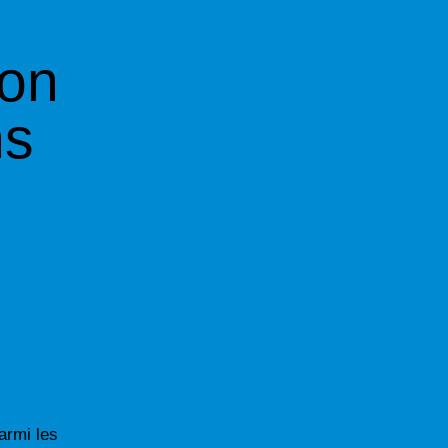
ion
ns
armi les