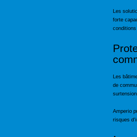
Les soluti
forte capa
conditions
Prot
comm
Les bâtime
de communi
surtension
Amperio pr
risques d’