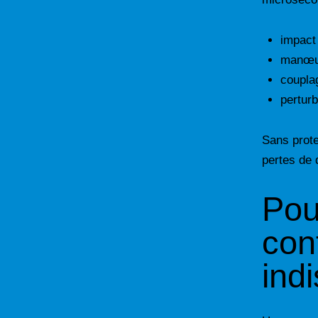
impact 
manœuv
couplag
pertur
Sans prot
pertes de
Pou
con
ind