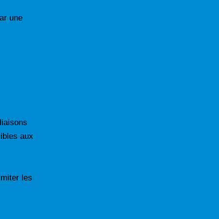
par une
s
liaisons
ibles aux
miter les