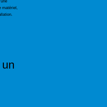
d’une
e matériel,
llation.
 un