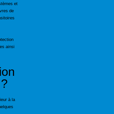
stèmes et
uvres de
sitoires
otection
es ainsi
ion
 ?
eur à la
uelques