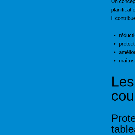
Un concept
planificat
il contribu
réducti
protect
amélior
maîtris
Les
cou
Prot
tabl