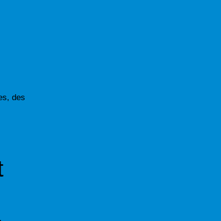
es, des
t