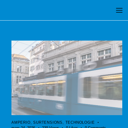
AMPERIO
,
SURTENSIONS
,
TECHNOLOGIE
mars 24, 2026
239
Views
0
Likes
0
Comments