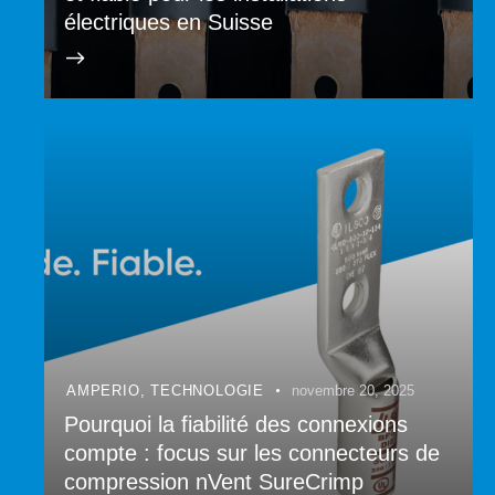
électriques en Suisse
AMPERIO
,
TECHNOLOGIE
novembre 20, 2025
Pourquoi la fiabilité des connexions
compte : focus sur les connecteurs de
compression nVent SureCrimp