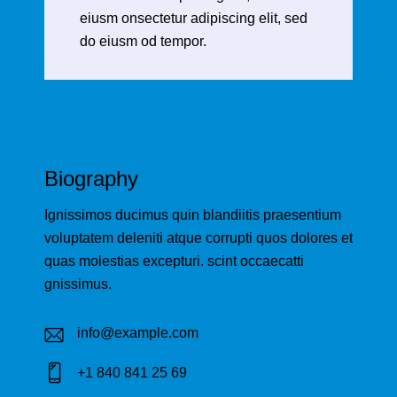
eiusm onsectetur adipiscing elit, sed
do eiusm od tempor.
Biography
Ignissimos ducimus quin blandiitis praesentium
voluptatem deleniti atque corrupti quos dolores et
quas molestias excepturi. scint occaecatti
gnissimus.
info@example.com
E-
+1 840 841 25 69
m