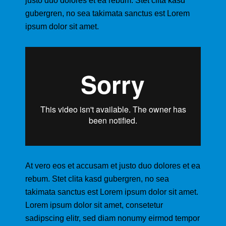
justo duo dolores et ea rebum. Stet clita kasd
gubergren, no sea takimata sanctus est Lorem
ipsum dolor sit amet.
At vero eos et accusam et justo duo dolores et ea
rebum. Stet clita kasd gubergren, no sea
takimata sanctus est Lorem ipsum dolor sit amet.
Lorem ipsum dolor sit amet, consetetur
sadipscing elitr, sed diam nonumy eirmod tempor