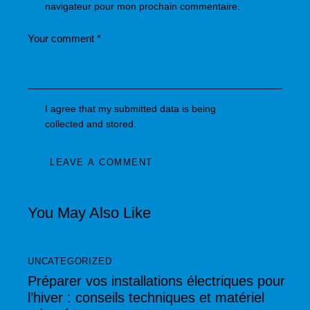
navigateur pour mon prochain commentaire.
I agree that my submitted data is being
collected and stored
.
A
l
You May Also Like
t
e
r
UNCATEGORIZED
n
Préparer vos installations électriques pour
a
l’hiver : conseils techniques et matériel